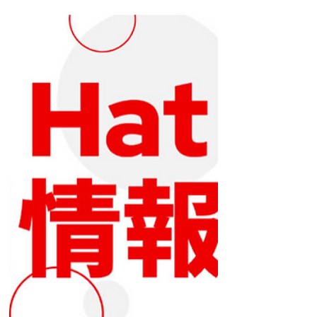
Red Hat, Tech Jobs in Japan, Jobs in Japan, Red
Hat Jobs, Senior Manager, Solution architect,
Technical sales, Partner Ecosystem, cloud
computing, Open Source, DevOps, System
Integrator, ISV, GSI, Hyperscaler, Enterprise IT,
Hybrid Cloud, Technical Leadership