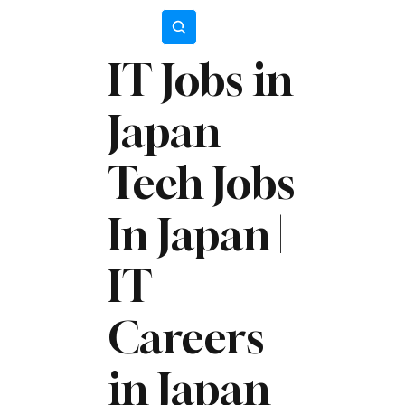
Subscribe
IT Jobs in
Japan |
Tech Jobs
In Japan |
IT
Careers
in Japan