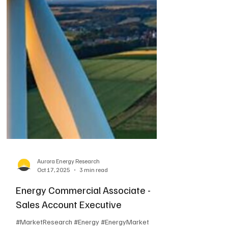
Red Hat K.K.
Oct 24, 2025
7 min read
Sr. Consulting Resource Manager -
シニアコンサルティングリソー
スマネージャー
テック系求人, レッドハットの求人, リソース管
理, コンサルティングリソースマネージャー, キ
ャパシティプランニング, パートナーマネジメ
ント, スタッフィング最適化, APACリソース計
画, プロフェッショナルサービス提供, Red Hat,