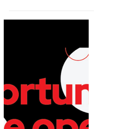
Red Hat K.K.
Oct 28, 2025
5 min read
Consulting Services Sales - コンサ