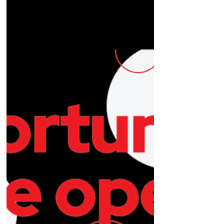
Red Hat K.K.
Oct 28, 2025
5 min read
Senior Consulting Services Sales -
シニアコンサルティングサービ
ス営業
Red Hat, Tech Jobs in Japan, Jobs in Japan, Red
Hat Jobs, Red Hat 求人, コンサルティング営業
募集, IT営業 求人, サービス営業 転職, エンター
プライズ営業 求人, クラウドネイティブ 求人,
アプリケーションモダナイゼーション 求人, ア
ジャイル 仕事, AI コンサルティング 求人, テク
ノロジーコンサルタント 募集, ソリューション
営業 転職, CxO向け営業 求人, アカウントマネ
ージャー 募集, BtoB営業 求人, デジタルトラン
スフォーメーション 求人