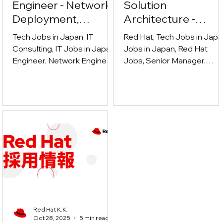
Engineer - Network,
Solution
Deployment,
Architecture -
Cybersecurity
Ecosystem (シニア
Tech Jobs in Japan, IT
Red Hat, Tech Jobs in Japa
マネージャー、ソ
Consulting, IT Jobs in Japan,
Jobs in Japan, Red Hat
Engineer, Network Engineer,
ューションアーキ
Jobs, Senior Manager,
Deployment Engineer,
Solution architect, Technica
クチャ - エコシス
Cybersecurity
sales, Partner Ecosystem,
ム)
cloud computing, Open
Source, DevOps, System
Integrator, ISV, GSI,
Hyperscaler, Enterprise IT,
Hybrid Cloud, Technical
Leadership
Red Hat K.K.
Oct 28, 2025
5 min read