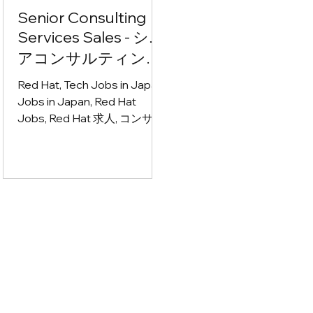
Senior Consulting
Services Sales - シニ
アコンサルティング
サービス営業
Red Hat, Tech Jobs in Japan,
Jobs in Japan, Red Hat
Jobs, Red Hat 求人, コンサル
ティング営業 募集, IT営業 求
人, サービス営業 転職, エンタ
ープライズ営業 求人, クラウ
ドネイティブ 求人, アプリケ
ーションモダナイゼーション
求人, アジャイル 仕事, AI コン
サルティング 求人, テクノロ
ジーコンサルタント 募集, ソ
リューション営業 転職, CxO
向け営業 求人, アカウントマ
ネージャー 募集, BtoB営業 求