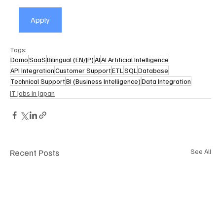
Apply
Tags:
Domo
SaaS
Bilingual (EN/JP)
AI
AI Artificial Intelligence
API Integration
Customer Support
ETL
SQL
Database
Technical Support
BI (Business Intelligence)
Data Integration
IT Jobs in Japan
Recent Posts
See All