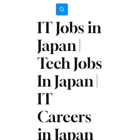
Subscribe
IT Jobs in
Japan |
Tech Jobs
In Japan |
IT
Careers
in Japan